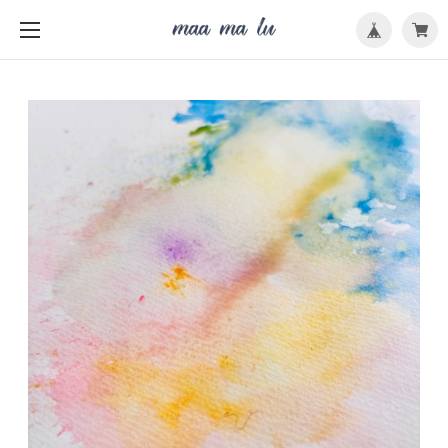
メ
ニ
ュ
ー
を
開
く