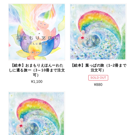
【絵本】おまもりえほんーわた
【絵本】葉っぱの旅（1~2冊まで
しに還る旅ー（3～10冊まで注文
注文可）
可）
SOLD OUT
¥1,100
¥880