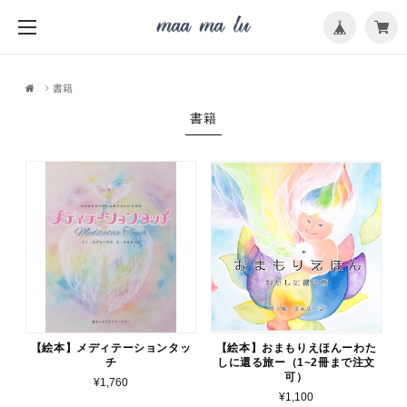
メ
ニ
ュ
ー
を
開
く
書籍
書籍
【絵本】メディテーションタッ
【絵本】おまもりえほんーわた
チ
しに還る旅ー（1~2冊まで注文
可）
¥1,760
¥1,100