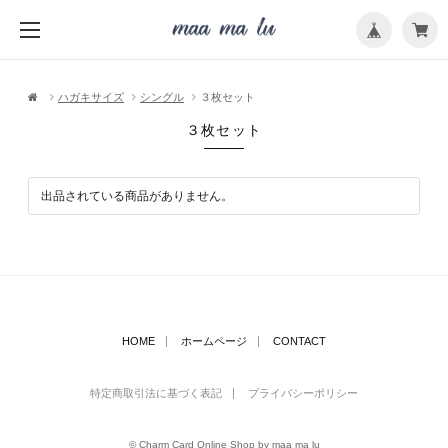
メ
ニ
ュ
ー
を
開
く
ハガキサイズ
シングル
３枚セット
３枚セット
出品されている商品がありません。
HOME
ホームページ
CONTACT
特定商取引法に基づく表記
プライバシーポリシー
© Charm Card Online Shop by maa ma lu