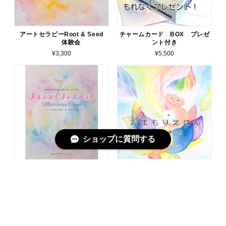
アートセラピーRoot & Seed
チャームカード BOX プレゼ
体験会
ント付き
¥3,300
¥5,500
ショップに質問する
【絵本】メディテーションタッ
【絵本】おまもりえほんーわた
チ
しに還る旅ー（1~2冊まで注文
可）
¥1,760
¥1,100